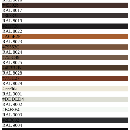
#45302b
RAL 8017
#3b3332
RAL 8019
#211F20
RAL 8022
#A65E2F
RAL 8023
#79553C
RAL 8024
#755C49
RAL 8025
#4E3B2B
RAL 8028
#773C27
RAL 8029
#eee9da
RAL 9001
#DDDED4
RAL 9002
#F4F8F4
RAL 9003
#2E3032
RAL 9004