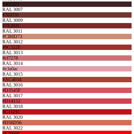
#402225
RAL 3007
#703731
RAL 3009
#7E292C
RAL 3011
#CB8D73
RAL 3012
#9C322E
RAL 3013
#cf7278
RAL 3014
#e3a0ac
RAL 3015
#AC4034
RAL 3016
#D3545F
RAL 3017
#D14152
RAL 3018
#C1121C
RAL 3020
#D56D56
RAL 3022
#F70000