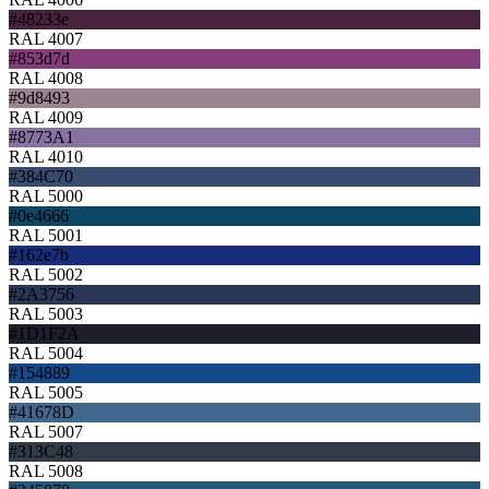
#48233e
RAL 4007
#853d7d
RAL 4008
#9d8493
RAL 4009
#8773A1
RAL 4010
#384C70
RAL 5000
#0e4666
RAL 5001
#162e7b
RAL 5002
#2A3756
RAL 5003
#1D1F2A
RAL 5004
#154889
RAL 5005
#41678D
RAL 5007
#313C48
RAL 5008