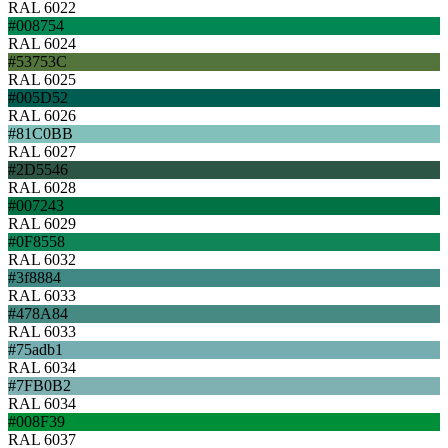
RAL 6022
#008754
RAL 6024
#53753C
RAL 6025
#005D52
RAL 6026
#81C0BB
RAL 6027
#2D5546
RAL 6028
#007243
RAL 6029
#0F8558
RAL 6032
#3f8884
RAL 6033
#478A84
RAL 6033
#75adb1
RAL 6034
#7FB0B2
RAL 6034
#008F39
RAL 6037