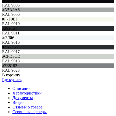
#0A0A0D
RAL 9005
#A5A8A6
RAL 9006
#F7F9EF
RAL 9010
#292C2F
RAL 9011
#f3f6f6
RAL 9016
#2A2D2F
RAL 9017
#CFD3CD
RAL 9018
#7E8182
RAL 9023
В корзину
Где купить
Описание
Характеристики
Документы
Видео
Отзывы о товаре
Сервисные центры