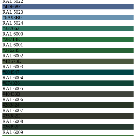
RAL 5022
#4D668E
RAL 5023
#6A93B0
RAL 5024
#327662
RAL 6000
#28713E
RAL 6001
#276235
RAL 6002
#4B573E
RAL 6003
#004547
RAL 6004
#0F4336
RAL 6005
#40433B
RAL 6006
#283424
RAL 6007
#35382E
RAL 6008
#26392F
RAL 6009