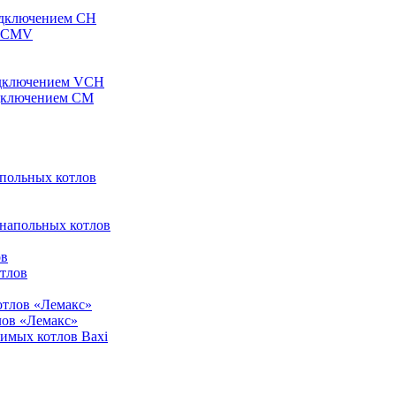
одключением CH
ы CMV
одключением VCH
одключением CM
апольных котлов
 напольных котлов
ов
отлов
отлов «Лемакс»
лов «Лемакс»
симых котлов Baxi